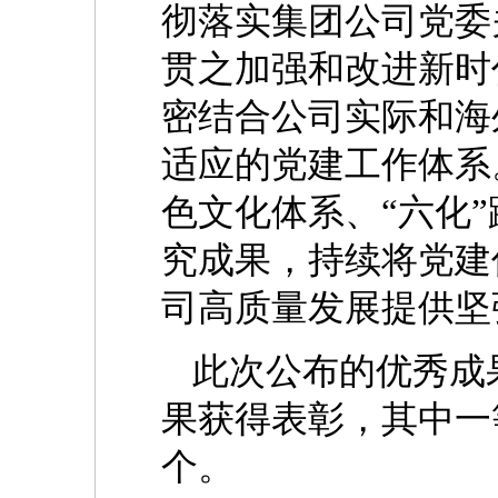
彻落实集团公司党委
贯之加强和改进新时
密结合公司实际和海
适应的党建工作体系
色文化体系、“六化
究成果，持续将党建
司高质量发展提供坚
此次公布的优秀成
果获得表彰，其中一等
个。