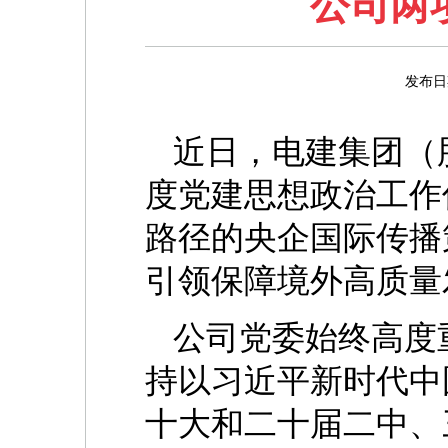
公司两
发布日
近日，电建集团（
度党建思想政治工作
路径的央企国际传播
引领保障境外高质量
公司党委始终高度
持以习近平新时代中
十大和二十届二中、