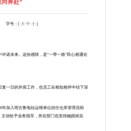
向奔赴”
豪 字号：[
大
中
小
]
许诺未来。这份感情，是“一带一路”民心相通在
。日复一日的并肩工作，也员工在相知相伴中结下深
20年加入明古鲁电站运维单位担任仓库管理员助
，主动给予业务指导，所在部门也安排她跟岗实