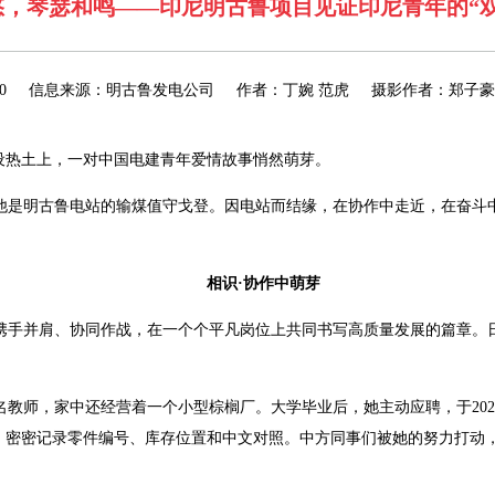
悠，琴瑟和鸣——印尼明古鲁项目见证印尼青年的“双
06-30 信息来源：明古鲁发电公司 作者：丁婉 范虎 摄影作者：郑子
设热土上，一对中国电建青年爱情故事悄然萌芽。
他是明古鲁电站的输煤值守戈登。因电站而结缘，在协作中走近，在奋斗中
相识·协作中萌芽
工携手并肩、协同作战，在一个个平凡岗位上共同书写高质量发展的篇章
教师，家中还经营着一个小型棕榈厂。大学毕业后，她主动应聘，于20
本，密密记录零件编号、库存位置和中文对照。中方同事们被她的努力打动