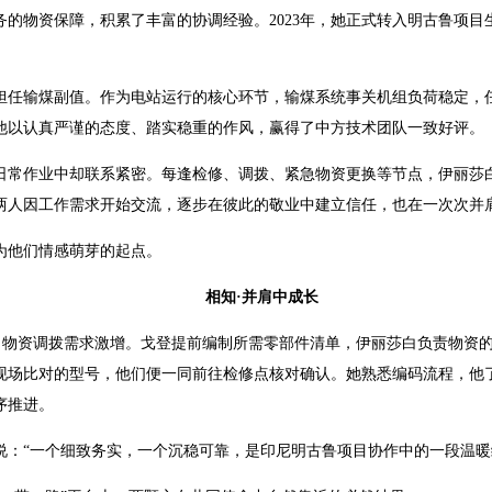
的物资保障，积累了丰富的协调经验。2023年，她正式转入明古鲁项
，担任输煤副值。作为电站运行的核心环节，输煤系统事关机组负荷稳定
他以认真严谨的态度、踏实稳重的作风，赢得了中方技术团队一致好评。
日常作业中却联系紧密。每逢检修、调拨、紧急物资更换等节点，伊丽莎
两人因工作需求开始交流，逐步在彼此的敬业中建立信任，也在一次次并
为他们情感萌芽的起点。
相知·并肩中成长
阶段，物资调拨需求激增。戈登提前编制所需零部件清单，伊丽莎白负责物
现场比对的型号，他们便一同前往检修点核对确认。她熟悉编码流程，他
序推进。
说：“一个细致务实，一个沉稳可靠，是印尼明古鲁项目协作中的一段温暖